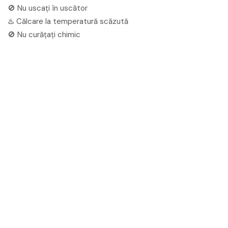
🚫 Nu uscați în uscător
♨️ Călcare la temperatură scăzută
🚫 Nu curățați chimic